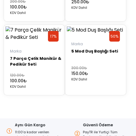
Orijinal
Şu
200.00
₺
250.00
₺
100.00
₺
fiyat:
andaki
KDV Dahil
KDV Dahil
200.00₺.
fiyat:
100.00₺.
17%
17%
50%
50%
Marka
Discount
Discount
Discount
Discount
5 Mod Duş Başlığı Seti
Marka
7 Parça Çelik Manikür &
Pedikür Seti
Orijinal
Şu
300.00
₺
150.00
₺
fiyat:
andaki
Orijinal
Şu
120.00
₺
KDV Dahil
100.00
₺
300.00₺.
fiyat:
fiyat:
andaki
KDV Dahil
150.00₺.
120.00₺.
fiyat:
100.00₺.
Aynı Gün Kargo
Güvenli Ödeme
11:00’a kadar verilen
PayTR ile Yurtiçi Tüm