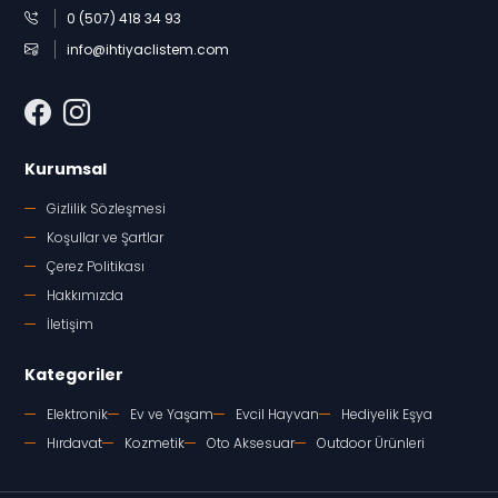
0 (507) 418 34 93
info@ihtiyaclistem.com
Kurumsal
Gizlilik Sözleşmesi
Koşullar ve Şartlar
Çerez Politikası
Hakkımızda
İletişim
Kategoriler
Elektronik
Ev ve Yaşam
Evcil Hayvan
Hediyelik Eşya
Hırdavat
Kozmetik
Oto Aksesuar
Outdoor Ürünleri