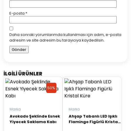
E-posta
*
Daha sonraki yorumlarımda kullanılması için adım, e-posta
adresim ve site adresim bu tarayıcıya kaydedilsin.
İLGILI ÜRÜNLER
50%
50%
Discount
Discount
Marka
Marka
Avokado Şeklinde Esnek
Ahşap Tabanlı LED Işıklı
Yiyecek Saklama Kabı
Flamingo Figürlü Kristal
Küre