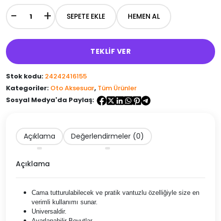
-
+
SEPETE EKLE
HEMEN AL
Teleskopik
Araç
İçi
Telefon
TEKLİF VER
Tutucu
adet
Stok kodu:
24242416155
Kategoriler:
Oto Aksesuar
,
Tüm Ürünler
Sosyal Medya'da Paylaş:
Açıklama
Değerlendirmeler (0)
Açıklama
Cama tutturulabilecek ve pratik vantuzlu özelliğiyle size en
verimli kullanımı sunar.
Universaldir.
Ayarlanabilir Boyutlar.