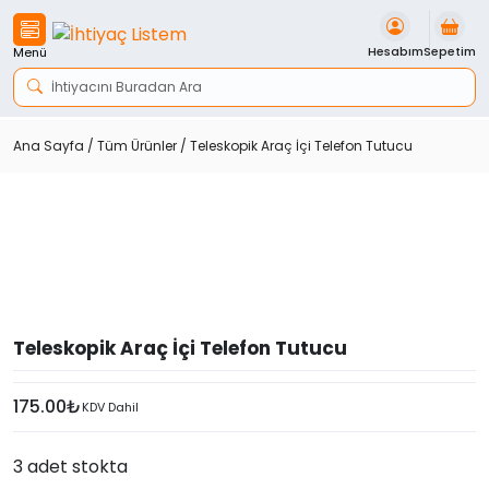
İçeriği
Geç
Hesabım
Sepetim
Menü
Ana Sayfa
/
Tüm Ürünler
/ Teleskopik Araç İçi Telefon Tutucu
Teleskopik Araç İçi Telefon Tutucu
175.00
₺
KDV Dahil
3 adet stokta