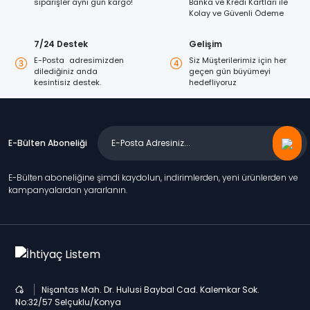
siparişler aynı gün kargo!
Banka ve Kredi Kartları ile
Kolay ve Güvenli Ödeme
7/24 Destek
Gelişim
E-Posta adresimizden
Siz Müşterilerimiz için her
dilediğiniz anda
geçen gün büyümeyi
kesintisiz destek.
hedefliyoruz
E-Bülten Aboneliği
E-Bülten aboneliğine şimdi kaydolun, indirimlerden, yeni ürünlerden ve
kampanyalardan yararlanın.
Nişantas Mah. Dr. Hulusi Baybal Cad. Kalemkar Sok.
No:32/57 Selçuklu/Konya