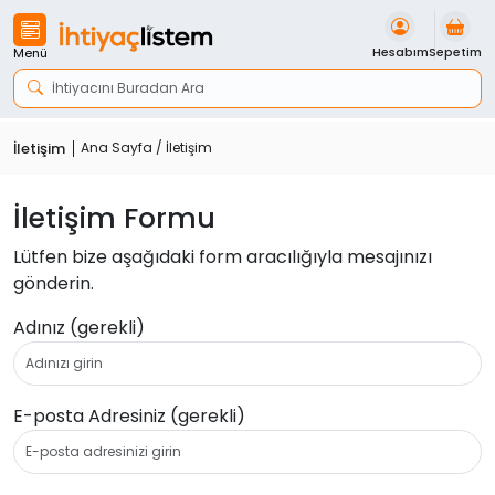
İçeriği
Geç
Hesabım
Sepetim
Menü
İletişim
Ana Sayfa
/ İletişim
İletişim Formu
Lütfen bize aşağıdaki form aracılığıyla mesajınızı
gönderin.
Adınız (gerekli)
E-posta Adresiniz (gerekli)