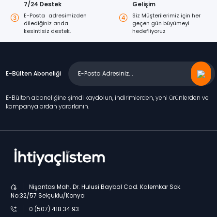
7/24 Destek
Gelişim
E-Posta adresimizden
Siz Müşterilerimiz için her
dilediğiniz anda
geçen gün büyümeyi
kesintisiz destek.
hedefliyoruz
E-Bülten Aboneliği
E-Bülten aboneliğine şimdi kaydolun, indirimlerden, yeni ürünlerden ve
kampanyalardan yararlanın.
Nişantas Mah. Dr. Hulusi Baybal Cad. Kalemkar Sok.
No:32/57 Selçuklu/Konya
0 (507) 418 34 93