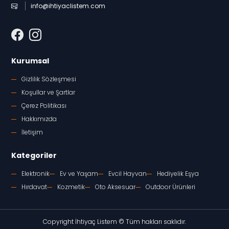
info@ihtiyaclistem.com
Kurumsal
Gizlilik Sözleşmesi
Koşullar ve Şartlar
Çerez Politikası
Hakkımızda
İletişim
Kategoriler
Elektronik
Ev ve Yaşam
Evcil Hayvan
Hediyelik Eşya
Hırdavat
Kozmetik
Oto Aksesuar
Outdoor Ürünleri
Copyright İhtiyaç Listem © Tüm hakları saklıdır.