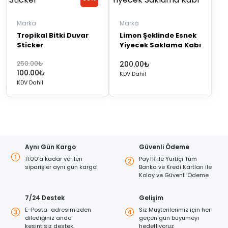
Discount
Discount
Marka
Marka
Tropikal Bitki Duvar
Limon Şeklinde Esnek
Sticker
Yiyecek Saklama Kabı
Orijinal
Şu
250.00
₺
200.00
₺
100.00
₺
fiyat:
andaki
KDV Dahil
KDV Dahil
250.00₺.
fiyat:
100.00₺.
Aynı Gün Kargo
Güvenli Ödeme
11:00’a kadar verilen
PayTR ile Yurtiçi Tüm
siparişler aynı gün kargo!
Banka ve Kredi Kartları ile
Kolay ve Güvenli Ödeme
7/24 Destek
Gelişim
E-Posta adresimizden
Siz Müşterilerimiz için her
dilediğiniz anda
geçen gün büyümeyi
kesintisiz destek.
hedefliyoruz