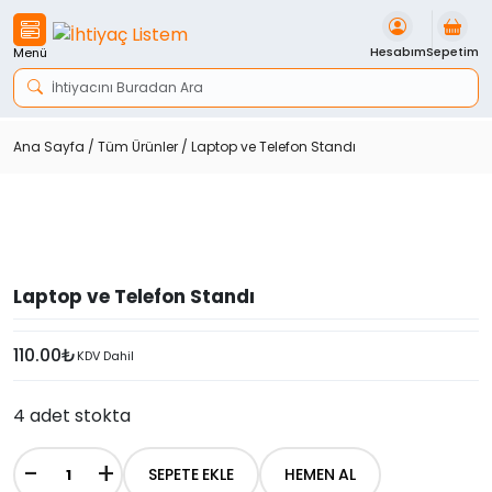
İçeriği
Geç
Hesabım
Sepetim
Menü
Ana Sayfa
/
Tüm Ürünler
/ Laptop ve Telefon Standı
Laptop ve Telefon Standı
110.00
₺
KDV Dahil
4 adet stokta
-
+
SEPETE EKLE
HEMEN AL
Laptop