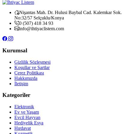
Nişantas Mah. Dr. Hulusi Baybal Cad. Kalemkar Sok.
No:32/57 Selçuklu/Konya
0 (507) 418 34 93
info@ihtiyaclistem.com
Kurumsal
Gizlilik Sözleşmesi
Koşullar ve Şartlar
Çerez Politikası
Hakkımızda
İletişim
Kategoriler
Elektronik
Ev ve Yaşam
Evcil Hayvan
Hediyelik Eşya
Hırdavat
Kozmetik