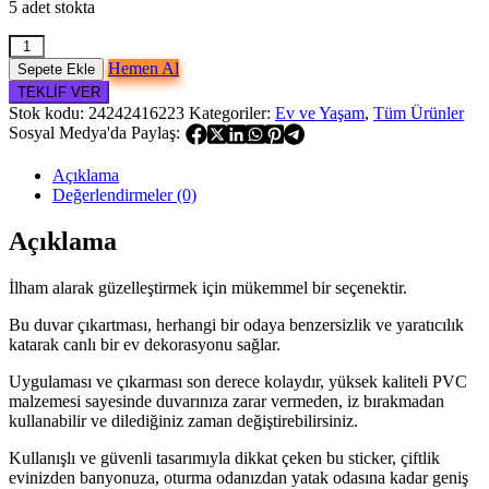
fiyat:
5 adet stokta
250.00₺.
100.00₺.
Tropikal
Hemen Al
Sepete Ekle
Bitki
Duvar
TEKLİF VER
Sticker
Stok kodu:
24242416223
Kategoriler:
Ev ve Yaşam
,
Tüm Ürünler
adet
Sosyal Medya'da Paylaş:
Açıklama
Değerlendirmeler (0)
Açıklama
İlham alarak güzelleştirmek için mükemmel bir seçenektir.
Bu duvar çıkartması, herhangi bir odaya benzersizlik ve yaratıcılık
katarak canlı bir ev dekorasyonu sağlar.
Uygulaması ve çıkarması son derece kolaydır, yüksek kaliteli PVC
malzemesi sayesinde duvarınıza zarar vermeden, iz bırakmadan
kullanabilir ve dilediğiniz zaman değiştirebilirsiniz.
Kullanışlı ve güvenli tasarımıyla dikkat çeken bu sticker, çiftlik
evinizden banyonuza, oturma odanızdan yatak odasına kadar geniş