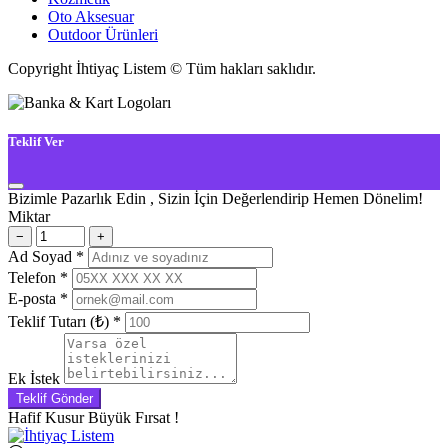
Oto Aksesuar
Outdoor Ürünleri
Copyright İhtiyaç Listem © Tüm hakları saklıdır.
Teklif Ver
Bizimle Pazarlık Edin , Sizin İçin Değerlendirip Hemen Dönelim!
Miktar
−
+
Ad Soyad
*
Telefon
*
E-posta
*
Teklif Tutarı (₺)
*
Ek İstek
Teklif Gönder
Hafif Kusur Büyük Fırsat !