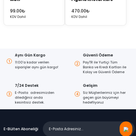
99.00
₺
470.00
₺
KDV Dahil
KDV Dahil
Aynı Gün Kargo
Güvenli Ödeme
11:00’a kadar verilen
PayTR ile Yurtiçi Tüm
siparişler aynı gün kargo!
Banka ve Kredi Kartları ile
Kolay ve Güvenli Ödeme
7/24 Destek
Gelişim
E-Posta adresimizden
Siz Müşterilerimiz için her
dilediğiniz anda
geçen gün büyümeyi
kesintisiz destek.
hedefliyoruz
E-Bülten Aboneliği