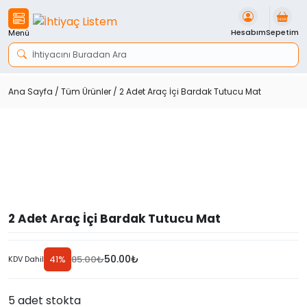
İçeriği
Geç
Hesabım
Sepetim
Menü
Ana Sayfa
/
Tüm Ürünler
/ 2 Adet Araç İçi Bardak Tutucu Mat
2 Adet Araç İçi Bardak Tutucu Mat
50.00
₺
41%
85.00
₺
KDV Dahil
Orijinal
Şu
fiyat:
andaki
Discount
85.00₺.
fiyat:
5 adet stokta