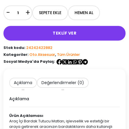
50.00₺.
-
+
SEPETE EKLE
HEMEN AL
2
Adet
Araç
İçi
TEKLİF VER
Bardak
Tutucu
Stok kodu:
24242422882
Mat
adet
Kategoriler:
Oto Aksesuar
,
Tüm Ürünler
Sosyal Medya'da Paylaş:
Açıklama
Değerlendirmeler (0)
Açıklama
Ürün Açıklaması
Araç İçi Bardak Tutucu Matları, işlevsellik ve estetiği bir
araya getirerek aracınızın bardaklıklarını daha kullanışlı