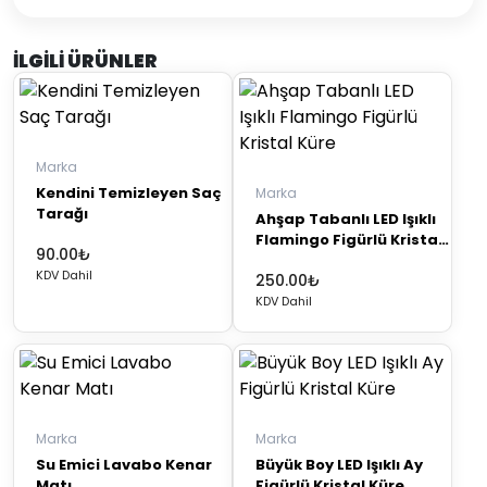
İLGILI ÜRÜNLER
Marka
Kendini Temizleyen Saç
Marka
Tarağı
Ahşap Tabanlı LED Işıklı
Flamingo Figürlü Kristal
90.00
₺
Küre
KDV Dahil
250.00
₺
KDV Dahil
Marka
Marka
Su Emici Lavabo Kenar
Büyük Boy LED Işıklı Ay
Matı
Figürlü Kristal Küre