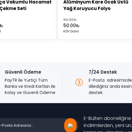
rça Vakumlu Hacamat
Alüminyum Kare Ocak Üstü
Çekme Seti
Yağ Koruyucu Folyo
Orijinal
Şu
₺
90.00
₺
₺
50.00
₺
fiyat:
andaki
l
KDV Dahil
₺.
90.00₺.
fiyat:
₺.
50.00₺.
Güvenli Ödeme
7/24 Destek
PayTR ile Yurtiçi Tüm
E-Posta adresimizd
Banka ve Kredi Kartları ile
dilediğiniz anda kesint
Kolay ve Güvenli Ödeme
destek.
E-Bülten aboneliğine
indirimlerden, yeni ü