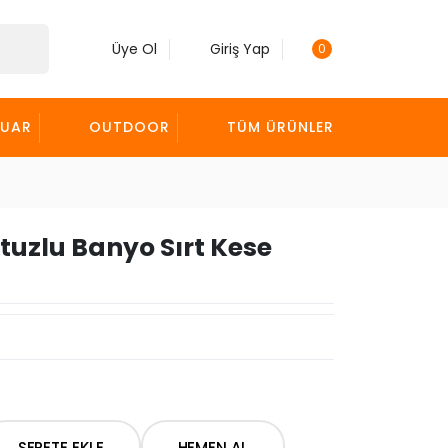
Üye Ol
Giriş Yap
0
SUAR
OUTDOOR
TÜM ÜRÜNLER
uzlu Banyo Sırt Kese
SEPETE EKLE
HEMEN AL