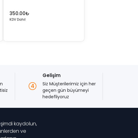
350.00
₺
KDV Dahil
Gelişim
en
Siz Müşterilerimiz için her
isiz
geçen gün büyümeyi
hedefliyoruz
 şimdi kaydolun,
rünlerden ve