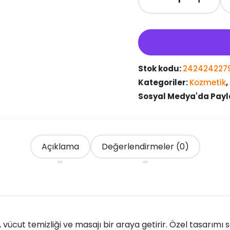
Yuvarlak
Vantuzlu
Banyo
Sırt
Kese
Matı
Stok kodu:
242424227
adet
Kategoriler:
Kozmetik
,
Sosyal Medya'da Payl
Açıklama
Değerlendirmeler (0)
vücut temizliği ve masajı bir araya getirir. Özel tasarımı s