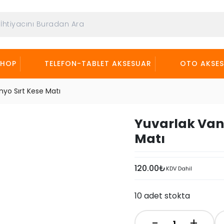
SHOP
TELEFON-TABLET AKSESUAR
OTO AKSE
nyo Sırt Kese Matı
Yuvarlak Vant
Matı
120.00
₺
KDV Dahil
10 adet stokta
-
+