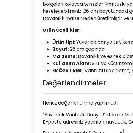
bölgeleri kolayca temizler. Vantuzlu yap
keseleyebilirsiniz. 26 cm boyutundaki geni
Dayanıklı malzemeden üretilmiştir ve uz
Ürün Özellikleri
Ürün tipi:
Yuvarlak banyo sırt kes
Boyut:
26 cm çapında
Malzeme:
Dayanıklı ve esnek plas
Kullanım Alanı:
Sırt ve vücut temi
Ek Özellikler:
Vantuzlu sabitleme, k
Değerlendirmeler
Henüz değerlendirme yapılmadı.
“Yuvarlak Vantuzlu Banyo Sırt Kese Matı”
E-posta adresiniz yayınlanmayacak.
Ge
Derecelendirmeniz
*