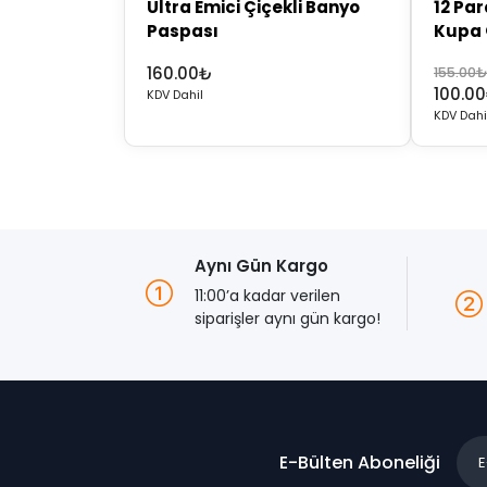
Ultra Emici Çiçekli Banyo
12 Pa
Paspası
Kupa 
Orijinal
Şu
160.00
₺
155.00
100.00
fiyat:
andaki
KDV Dahil
KDV Dahi
155.00
fiyat:
100.00
Aynı Gün Kargo
11:00’a kadar verilen
siparişler aynı gün kargo!
E-Bülten Aboneliği