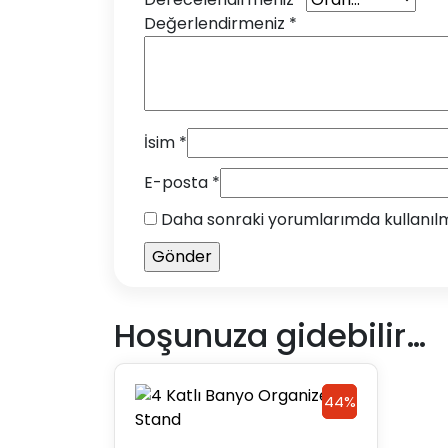
Değerlendirmeniz
*
İsim
*
E-posta
*
Daha sonraki yorumlarımda kullanılma
Hoşunuza gidebilir…
44%
44%
Discount
Discount