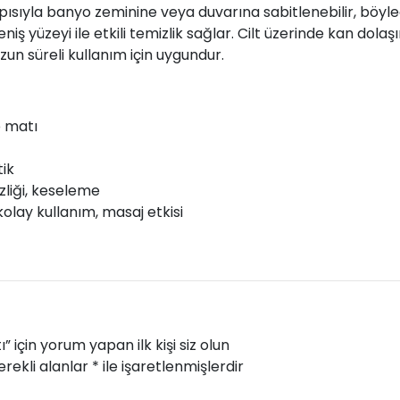
ısıyla banyo zeminine veya duvarına sabitlenebilir, böylec
ş yüzeyi ile etkili temizlik sağlar. Cilt üzerinde kan dolaşı
un süreli kullanım için uygundur.
e matı
tik
zliği, keseleme
olay kullanım, masaj etkisi
 için yorum yapan ilk kişi siz olun
rekli alanlar
*
ile işaretlenmişlerdir