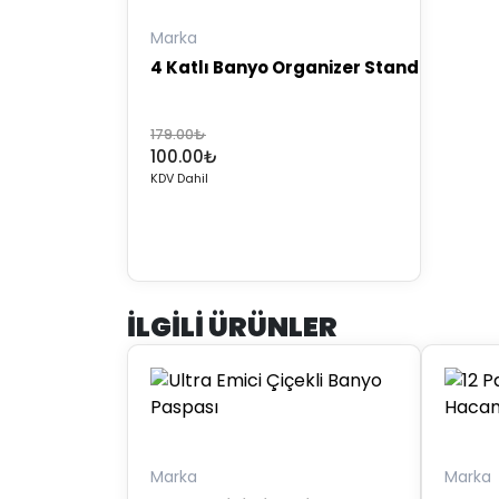
Marka
4 Katlı Banyo Organizer Stand
Orijinal
Şu
179.00
₺
100.00
₺
fiyat:
andaki
KDV Dahil
179.00₺.
fiyat:
100.00₺.
İLGILI ÜRÜNLER
Marka
Marka