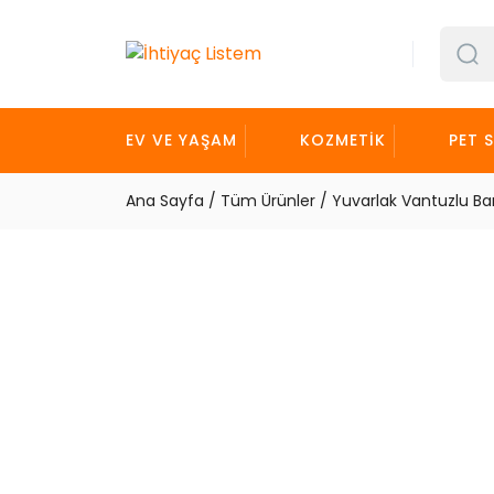
İçeriği
Geç
EV VE YAŞAM
KOZMETIK
PET 
Ana Sayfa
/
Tüm Ürünler
/ Yuvarlak Vantuzlu Ba