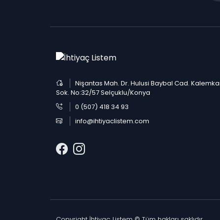
Nişantas Mah. Dr. Hulusi Baybal Cad. Kalemka
Sok. No:32/57 Selçuklu/Konya
0 (507) 418 34 93
info@ihtiyaclistem.com
Copyright İhtiyaç Listem © Tüm hakları saklıdır.