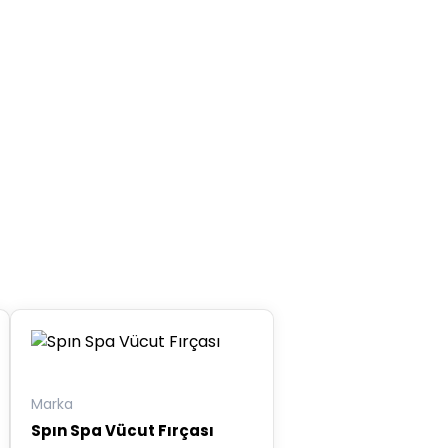
unt
unt
Marka
Spın Spa Vücut Fırçası