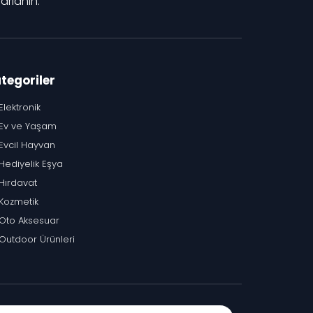
rlanın.
tegoriler
Elektronik
Ev ve Yaşam
Evcil Hayvan
Hediyelik Eşya
Hırdavat
Kozmetik
Oto Aksesuar
Outdoor Ürünleri