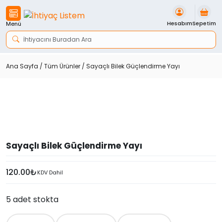
İçeriği
Geç
Hesabım
Sepetim
Menü
Ana Sayfa
/
Tüm Ürünler
/ Sayaçlı Bilek Güçlendirme Yayı
Sayaçlı Bilek Güçlendirme Yayı
120.00
₺
KDV Dahil
5 adet stokta