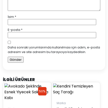
İsim
*
E-posta
*
Daha sonraki yorumlarımda kullanılması için adım, e-posta
adresim ve site adresim bu tarayıcıya kaydedilsin.
İLGILI ÜRÜNLER
50%
50%
Discount
Discount
Marka