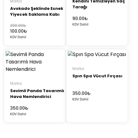
Kendini Temizleyen Saç
Marka
Tarağı
Avokado Şeklinde Esnek
Yiyecek Saklama Kabı
90.00
₺
KDV Dahil
Orijinal
Şu
200.00
₺
100.00
₺
fiyat:
andaki
KDV Dahil
200.00₺.
fiyat:
100.00₺.
Marka
Spın Spa Vücut Fırçası
Marka
Sevimli Panda Tasarımlı
350.00
₺
Hava Nemlendirici
KDV Dahil
350.00
₺
KDV Dahil