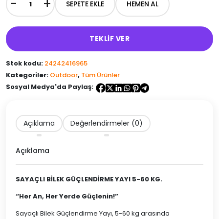
-
+
SEPETE EKLE
HEMEN AL
Sayaçlı
Bilek
Güçlendirme
Yayı
TEKLİF VER
adet
Stok kodu:
24242416965
Kategoriler:
Outdoor
,
Tüm Ürünler
Sosyal Medya'da Paylaş:
Açıklama
Değerlendirmeler (0)
Açıklama
SAYAÇLI BİLEK GÜÇLENDİRME YAYI 5-60 KG.
“Her An, Her Yerde Güçlenin!”
Sayaçlı Bilek Güçlendirme Yayı, 5-60 kg arasında