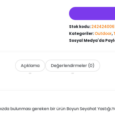
Şişme
Seyahat
Yastığı
adet
Stok kodu:
242424006
Kategoriler:
Outdoor
,
Sosyal Medya'da Payl
Açıklama
Değerlendirmeler (0)
ızda bulunması gereken bir ürün Boyun Seyahat Yastığı.Ye