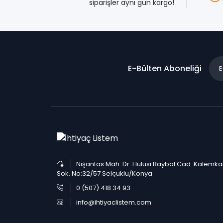
siparişler aynı gün kargo!
E-Bülten Aboneliği
Nişantas Mah. Dr. Hulusi Baybal Cad. Kalemka
Sok. No:32/57 Selçuklu/Konya
0 (507) 418 34 93
info@ihtiyaclistem.com