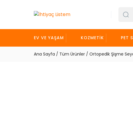
İçeriği
Geç
EV VE YAŞAM
KOZMETIK
PET 
Ana Sayfa
/
Tüm Ürünler
/ Ortopedik Şişme Seya