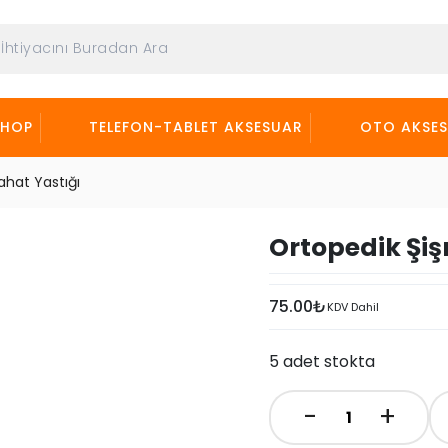
SHOP
TELEFON-TABLET AKSESUAR
OTO AKSE
hat Yastığı
Ortopedik Şi
75.00
₺
KDV Dahil
5 adet stokta
-
+
Ortopedik