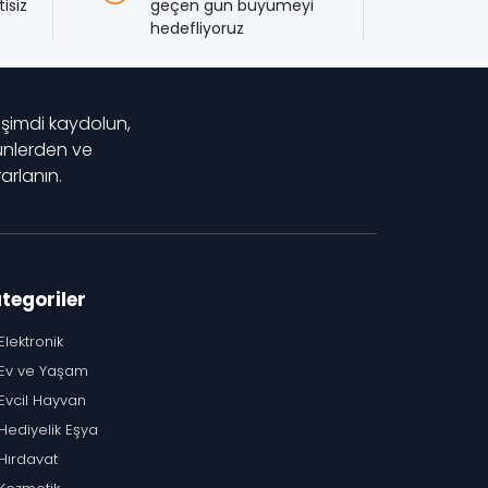
isiz
geçen gün büyümeyi
hedefliyoruz
 şimdi kaydolun,
rünlerden ve
rlanın.
tegoriler
Elektronik
Ev ve Yaşam
Evcil Hayvan
Hediyelik Eşya
Hırdavat