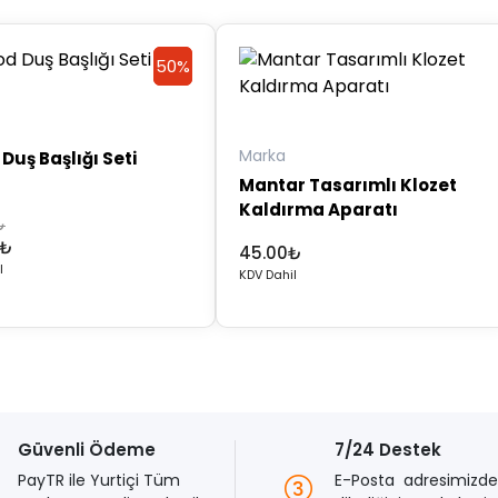
50%
50%
Discount
Discount
Marka
Duş Başlığı Seti
Mantar Tasarımlı Klozet
Kaldırma Aparatı
₺
₺
45.00
₺
l
₺.
KDV Dahil
₺.
Güvenli Ödeme
7/24 Destek
PayTR ile Yurtiçi Tüm
E-Posta adresimizd