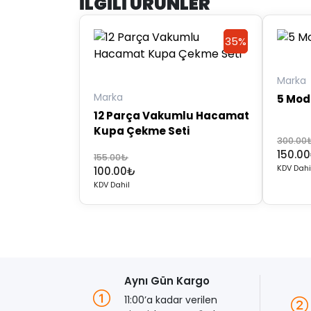
İLGILI ÜRÜNLER
35%
35%
Discount
Discount
Marka
Marka
5 Mod 
12 Parça Vakumlu Hacamat
Kupa Çekme Seti
Orijinal
Şu
300.00
150.00
fiyat:
andaki
Orijinal
Şu
155.00
₺
KDV Dahi
100.00
₺
300.00
fiyat:
fiyat:
andaki
KDV Dahil
150.00
155.00₺.
fiyat:
100.00₺.
Aynı Gün Kargo
11:00’a kadar verilen