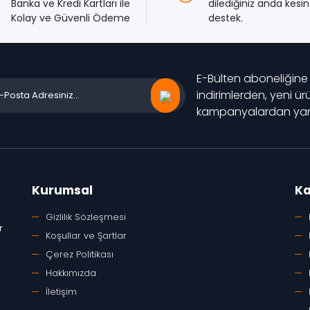
Banka ve Kredi Kartları ile
dilediğiniz anda kesint
Kolay ve Güvenli Ödeme
destek.
E-Bülten aboneliğine
indirimlerden, yeni ü
kampanyalardan yara
Kurumsal
Ka
Gizlilik Sözleşmesi
r
Koşullar ve Şartlar
Çerez Politikası
Hakkımızda
İletişim