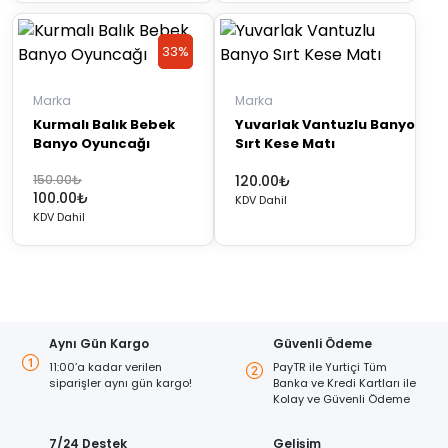
33%
33%
Discount
Discount
Marka
Marka
Kurmalı Balık Bebek
Yuvarlak Vantuzlu Banyo
Banyo Oyuncağı
Sırt Kese Matı
Orijinal
Şu
150.00
₺
120.00
₺
100.00
₺
fiyat:
andaki
KDV Dahil
KDV Dahil
150.00₺.
fiyat:
100.00₺.
Aynı Gün Kargo
Güvenli Ödeme
11:00’a kadar verilen
PayTR ile Yurtiçi Tüm
siparişler aynı gün kargo!
Banka ve Kredi Kartları ile
Kolay ve Güvenli Ödeme
7/24 Destek
Gelişim