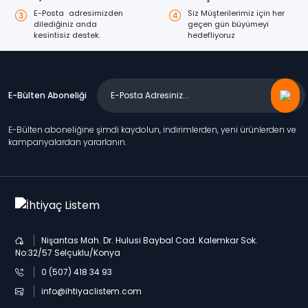
E-Posta adresimizden
Siz Müşterilerimiz için her
dilediğiniz anda
geçen gün büyümeyi
kesintisiz destek.
hedefliyoruz
E-Bülten Aboneliği
E-Bülten aboneliğine şimdi kaydolun, indirimlerden, yeni ürünlerden ve
kampanyalardan yararlanın.
Nişantas Mah. Dr. Hulusi Baybal Cad. Kalemkar Sok.
No:32/57 Selçuklu/Konya
0 (507) 418 34 93
info@ihtiyaclistem.com