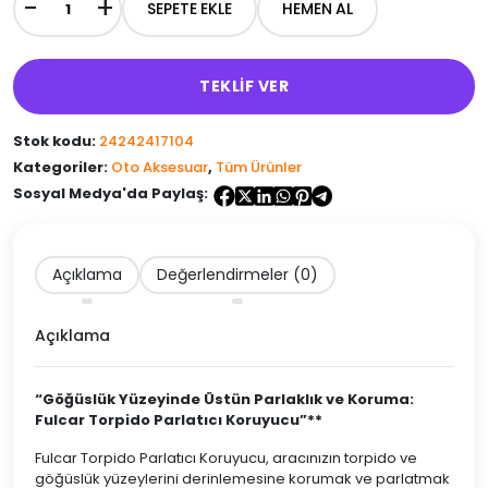
-
+
SEPETE EKLE
HEMEN AL
Fulcar
Torpido
Parlatıcı
Koruyucu
TEKLİF VER
adet
Stok kodu:
24242417104
Kategoriler:
Oto Aksesuar
,
Tüm Ürünler
Sosyal Medya'da Paylaş:
Açıklama
Değerlendirmeler (0)
Açıklama
“Göğüslük Yüzeyinde Üstün Parlaklık ve Koruma:
Fulcar Torpido Parlatıcı Koruyucu”**
Fulcar Torpido Parlatıcı Koruyucu, aracınızın torpido ve
göğüslük yüzeylerini derinlemesine korumak ve parlatmak