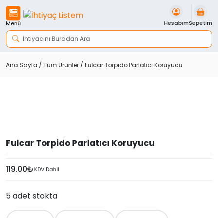
İçeriği
Geç
Hesabım
Sepetim
Menü
Ana Sayfa
/
Tüm Ürünler
/ Fulcar Torpido Parlatıcı Koruyucu
Fulcar Torpido Parlatıcı Koruyucu
119.00
₺
KDV Dahil
5 adet stokta