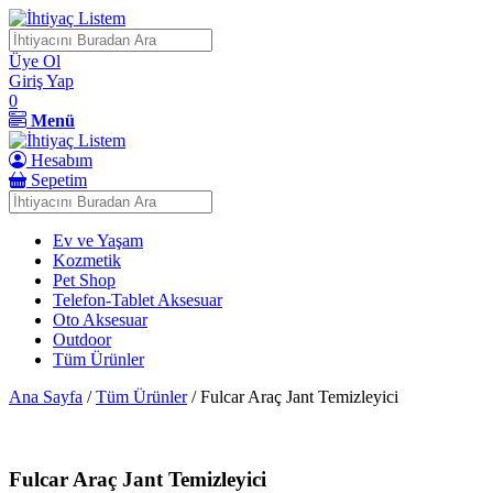
İçeriği
Geç
Üye Ol
Giriş Yap
0
Menü
Hesabım
Sepetim
Ev ve Yaşam
Kozmetik
Pet Shop
Telefon-Tablet Aksesuar
Oto Aksesuar
Outdoor
Tüm Ürünler
Ana Sayfa
/
Tüm Ürünler
/ Fulcar Araç Jant Temizleyici
Fulcar Araç Jant Temizleyici