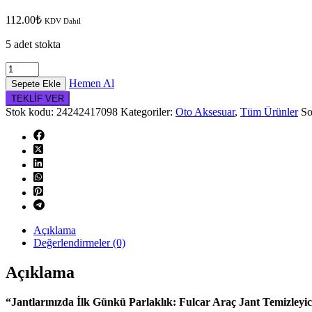
112.00
₺
KDV Dahil
5 adet stokta
Fulcar
Araç
Hemen Al
Sepete Ekle
Jant
TEKLİF VER
Temizleyici
Stok kodu:
24242417098
Kategoriler:
Oto Aksesuar
,
Tüm Ürünler
So
adet
Açıklama
Değerlendirmeler (0)
Açıklama
“Jantlarınızda İlk Günkü Parlaklık: Fulcar Araç Jant Temizleyic