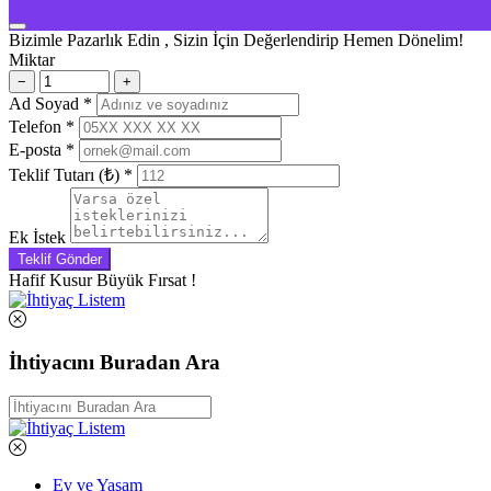
Bizimle Pazarlık Edin , Sizin İçin Değerlendirip Hemen Dönelim!
Miktar
−
+
Ad Soyad
*
Telefon
*
E-posta
*
Teklif Tutarı (₺)
*
Ek İstek
Teklif Gönder
Hafif Kusur Büyük Fırsat !
İhtiyacını Buradan Ara
Ev ve Yaşam